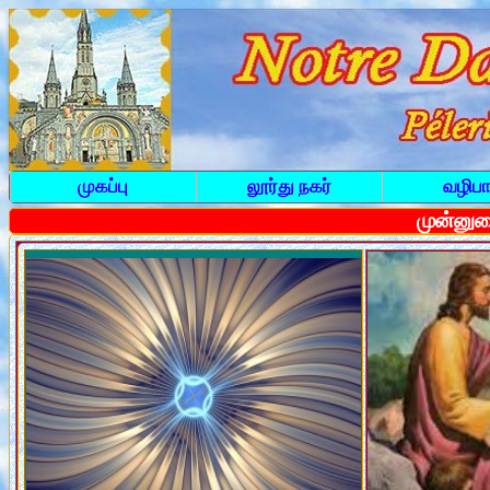
முகப்பு
லூர்து நகர்
வழிபா
முன்னுர