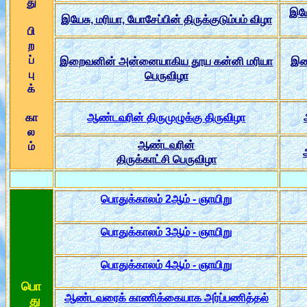
து
இயே
இயேசு, மரியா, யோசேப்பின் திருக்குடும்பம் விழா
பி
ற
ப்
இறைவனின் அன்னையாகிய தூய கன்னி மரியா
இற
பு
பெருவிழா
க்
கா
ஆண்டவரின் திருமுழுக்கு திருவிழ
ல
ஆண்டவரின்
ம
திருக்காட்சி பெருவிழா
பொதுக்காலம் 2ஆம் - ஞாயிறு
பொதுக்காலம் 3ஆம் - ஞாயிறு
பொதுக்காலம் 4ஆம் - ஞாயிறு
பொ
ஆண்டவரைக் காணிக்கையாக அர்ப்பணித்தல்
து