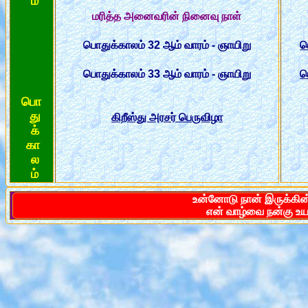
ம்
மரித்த அனைவரின் நினைவு நாள்
பொதுக்காலம் 32 ஆம் வாரம் - ஞாயிறு
ப
பொதுக்காலம் 33 ஆம் வாரம் - ஞாயிறு
ப
பொ
து
கிறீஸ்து அரசர் பெருவிழா
க்
கா
ல
ம்
உன்னோடு நான் இருக்கின்
என் வாழ்வை நன்கு உயர்