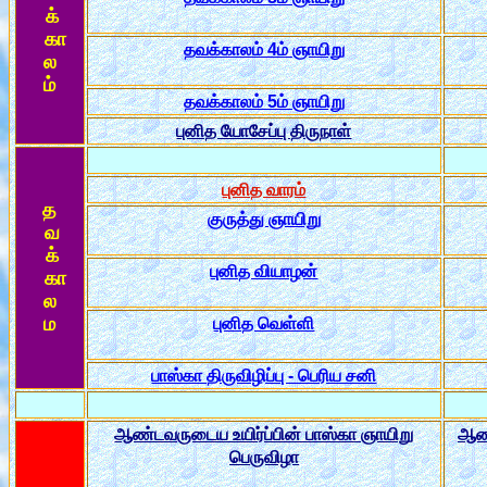
க்
கா
தவக்காலம் 4ம் ஞாயிறு
ல
ம்
தவக்காலம் 5ம் ஞாயிறு
புனித யோசேப்பு திருநாள்
புனித வாரம்
த
குருத்து ஞாயிறு
வ
க்
புனித வியாழன்
கா
ல
ம
புனித வெள்ளி
பாஸ்கா திருவிழிப்பு - பெரிய சனி
ஆண்டவருடைய உயிர்ப்பின் பாஸ்கா ஞாயிறு
ஆண்
பெருவிழா