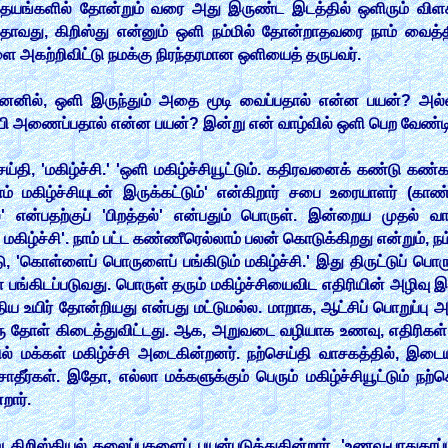
் இதயங்களில் தோன்றும் வரை அது இருண்ட இடத்தில் ஒளிரும் வி
 அதாவது, கிறிஸ்து என்னும் ஒளி நம்மில் தோன்றாதவரை நாம் வைத்
 அகற்றிவிட்டு நமக்கு நிரந்தரமான ஒளியைத் தருபவர்.
ஏனெனில், ஒளி இருந்தும் அதை மூடி வைப்பதால் என்ன பயன்? அல்
ம்பி அணைப்பதால் என்ன பயன்? இன்று என் வாழ்வில் ஒளி பெற வேண
தி, 'மகிழ்ச்சி.' 'ஒளி மகிழ்ச்சியூட்டும். கதிரவனைக் கண்டு க
் மகிழ்ச்சியுடன் இருக்கட்டும்' என்கிறார் சபை உரையாளர் (காண்
' என்பதற்குப் 'பிறத்தல்' என்பதும் பொருள். இன்றைய முதல் வாச
மகிழ்ச்சி'. நாம் பட்ட கண்ணீரெல்லாம் பலன் கொடுக்கிறது என்றும், நம்
கொள்ளைப் பொருளைப் பங்கிடும் மகிழ்ச்சி.' இது திருட்டுப் பொரு
ங்கிடப்படுவது. பொருள் தரும் மகிழ்ச்சியைவிட எதிரியின் அழிவு இங
ுதிய உயிர் தோன்றியது என்பது மட்டுமல்ல. மாறாக, ஆட்சிப் பொறுப்பு 
 தோள் கிடைத்துவிட்டது. ஆக, அறுவடை வழியாக உணவு, எதிரிகள் அழ
ல் மக்கள் மகிழ்ச்சி அடைகின்றனர். நற்செய்தி வாசகத்தில், இடையர
தீர்கள். இதோ, எல்லா மக்களுக்கும் பெரும் மகிழ்ச்சியூட்டும் நற்
றார்.
று கிறிஸ்தியல் தலைப்புகளைப் பயன்படுத்துகின்றார். 'உணவு-பாதுகாப்