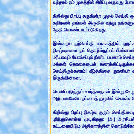
வந்தால் நம் முகத்தில் சிரிப்பு வருவது 
கிறிஸ்து பிறப்பு தருகின்ற முதல் செய்தி 
கதிரவன் தங்கள் அருகில் வந்து தங்களுக
தேதி கொண்டாடப்படுகிறது.
இன்றைய நற்செய்தி வாசகத்தில், லூக்கா
நிகழ்வுகளை நம் தொழில்நுட்பப் பின்னண
மரியாவும் யோசேப்பும் நீண்ட பயணம் செய
மக்கள் தொகையைக் கணக்கிட்டிருக்கலா
செய்திருக்கலாம்! கீழ்த்திசை ஞானியர்
இருக்கின்றன.
வெளிப்படுத்தும் வார்த்தைகள் இன்று வேற
அறியாமலேயே நம்மைத் தழுவிக் கொள்ளவ
கிறிஸ்து பிறப்பு நிகழ்வு தரும் செய்
புரிந்துகொள்ள முடிகிறது: (அ) அரசிய
கட்டளையிடும அதிகாரத்தின் கொடுங்க