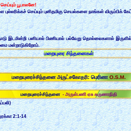
செய்யும் பூபாலனே!
புல்லரிக்கச் செய்யும் புனிதமிகு செயல்களை நாங்கள் விரும்பிக்
 இடமின்றி பனியால் பிணியால் பல்வேறு தொல்லைகளால் இருளில் வா
்மை மன்றாடுகிறோம்.
மறையுரை சிந்தனைகள்
மறையுரைச்சிந்தனை அருட்சகோதரி: மெரினா
O.S.M.
மறையுரைச்சிந்தனை
- அருள்பணி ஏசு கருணாநிதி
ப்பலி)
 லூக்கா 2:1-14