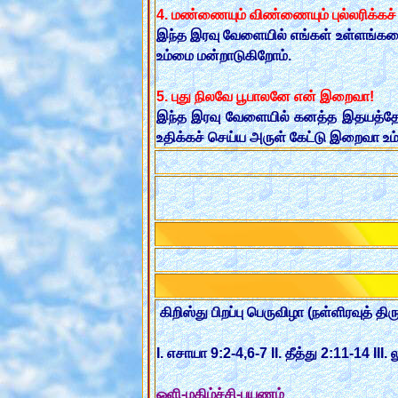
4. மண்ணையும் விண்ணையும் புல்லரிக்கச் 
இந்த இரவு வேளையில் எங்கள் உள்ளங்களை 
உம்மை மன்றாடுகிறோம்.
5. புது நிலவே பூபாலனே என் இறைவா!
இந்த இரவு வேளையில் கனத்த இதயத்தோடு
உதிக்கச் செய்ய அருள் கேட்டு இறைவா உம
கிறிஸ்து பிறப்பு பெருவிழா (நள்ளிரவுத் திரு
I. எசாயா 9:2-4,6-7 II. தீத்து 2:11-14 III.
ஒளி-மகிழ்ச்சி-பயணம்