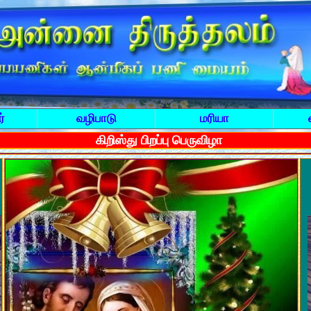
்
வழிபாடு
மரியா
கிறிஸ்து பிறப்பு பெருவிழா