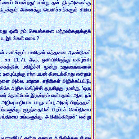
ளக்கைப் போன்றது' என்று தன் திருஅவைக்கு
திருக்கும் அனைத்து வெளிச்சங்களும் சிறிய
லது ஒளி நம் செயல்களை மற்றவர்களுக்குக்
்டிய இடங்கள் எவை?
ண்கள் களிக்கும். மனிதன் எத்தனை ஆண்டுகள்
. சஉ 11:7). ஆக, ஒளியிலிருந்து மகிழ்ச்சி
கத்தில், மகிழ்ச்சி மூன்று உருவகங்களால்
 உழைப்புக்கு ஏற்ற பயன் கிடைக்கிறது என்றும்
ளை அல்ல. மாறாக, எதிரிகள் அழிக்கப்பட்டு,
்கே அதிக மகிழ்ச்சி தருகிறது. மூன்று, 'ஒரு
அவர் தோள்மேல் இருக்கும் என்பதால். ஆக, நம்
ிவு வழியாக பாதுகாப்பு, அரசர் பிறந்ததன்
்களுக்கு குழந்தையின் பிறப்புச் செய்தியை
செய்தியை உங்களுக்கு அறிவிக்கிறேன்' என்று
பு-பராமரிப்பு' என்று எசாயா அறிவித்தது போல