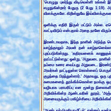
'பொழுது புலர்ந்து விடிவெள்ளி உங்கள
எழுதுகின்றார் பேதுரு (2 பேது 1:19).
விளக்குகளே. கிறிஸ்துவே இவ்விளக்குகளை
ஒளிக்கு எதிரி இருள் மட்டும் அல்ல. 
காட்டிவிடும் என்பதால் அதை நானே விரு
இரண்டாவதாக, இந்த நாளின் அடுத்த செய்
வாழ்ந்தாலும் அவன் தன் வாழ்நாளெல்லாம
புறப்படுகின்றது. 'கதிரவனைக் காணுதல்
தரப்பட்டுள்ளது: ஒன்று, 'அறுவடை நாளின் 
நம்மை உணர வைப்பது அறுவடை. இரண்டு, '
அவர்கள் நாட்டிலுள்ள கொள்ளைப் பொருள் ப
குழந்தை பிறந்துள்ளார்.' அதாவது, ஒரு ப
சுமைகளைத் தூக்கிக்கொள்ள நமக்கு ஒரு
வழியாக பராமரிப்பு என மூன்று நிலைகளி
அறிவிக்கின்ற ஆண்டவரின் தூதர், 'அஞ்சா
அனைவருக்கும் மகிழ்ச்சியை அறிவிக்கின்
'ஆண்டவர்-மெசியா-மீட்பர்' என்னும் மூன்